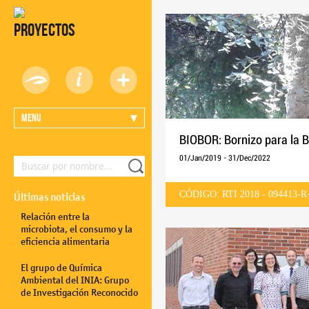
Proyectos
Menu
BIOBOR: Bornizo para la 
01/Jan/2019
-
31/Dec/2022
CÓDIGO: RTI 2018 - 094413-R
Últimas noticias
Relación entre la
microbiota, el consumo y la
eficiencia alimentaria
El grupo de Química
Ambiental del INIA: Grupo
de Investigación Reconocido