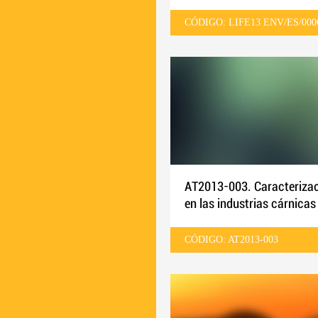
CÓDIGO: LIFE13 ENV/ES/000
AT2013-003. Caracterizac
en las industrias cárnicas
curado. Evaluación del ri
CÓDIGO: AT2013-003