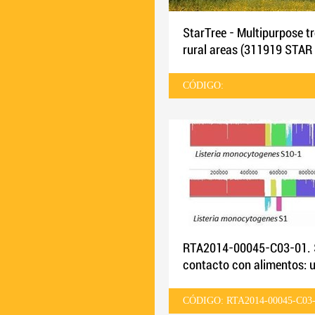
StarTree - Multipurpose t
rural areas (311919 STAR
CÓDIGO:
RTA2014-00045-C03-01. Su
contacto con alimentos: u
CÓDIGO: RTA2014-00045-C03