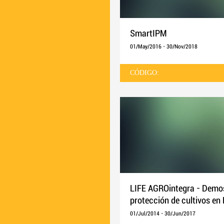
SmartIPM
01/May/2016
-
30/Nov/2018
CÓDIGO:
LIFE AGROintegra - Demost
protección de cultivos en
01/Jul/2014
-
30/Jun/2017