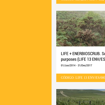
LIFE + ENERBIOSCRUB. Su
purposes (LIFE 13 ENV/E
01/Jun/2014
-
31/Dec/2017
CÓDIGO: LIFE 13 ENV/ES/00