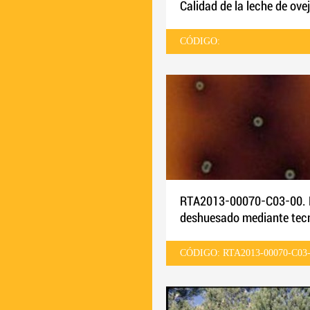
Calidad de la leche de ove
CÓDIGO:
RTA2013-00070-C03-00. E
deshuesado mediante tecno
virulencia.
CÓDIGO: RTA2013-00070-C03