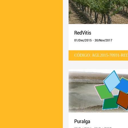
RedVitis
01/Dec/2015
-
30/Nov/2017
CÓDIGO: AGL2015-70931-RE
Puralga