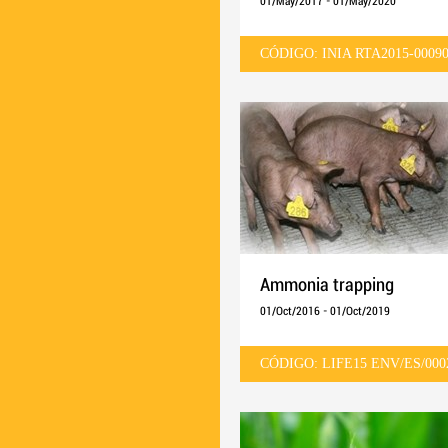
01/May/2017
-
01/May/2020
CÓDIGO: INIA RTA2015-00090
Ammonia trapping
01/Oct/2016
-
01/Oct/2019
CÓDIGO: LIFE15 ENV/ES/000