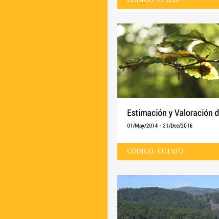
Estimación y Valoración d
01/May/2014
-
31/Dec/2016
CÓDIGO: EG13072