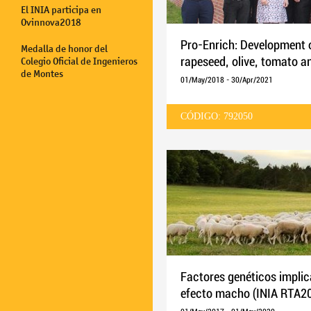
El INIA participa en
Ovinnova2018
Pro-Enrich: Development o
Medalla de honor del
Colegio Oficial de Ingenieros
rapeseed, olive, tomato an
de Montes
pet food and adhesives
01/May/2018
-
30/Apr/2021
CÓDIGO: 792050
Factores genéticos implic
efecto macho (INIA RTA2