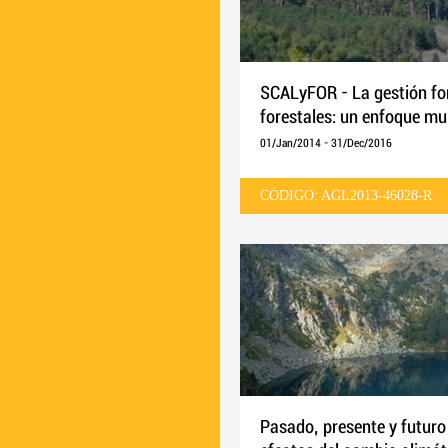
SCALyFOR - La gestión for
forestales: un enfoque mu
01/Jan/2014
-
31/Dec/2016
CÓDIGO: AGL2013-46028-R
Pasado, presente y futuro