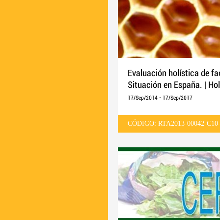
Evaluación holística de fa
Situación en España. | Hol
pollinators. The situation 
17/Sep/2014
-
17/Sep/2017
CÓDIGO: RTA2013-00042-C10